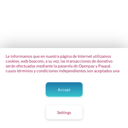
Le informamos que en nuestra página de Internet utilizamos
cookies, web beacons, a su vez, las transacciones de donativo
serán efectuadas mediante la pasarela de Openpay y Paypal,
cuyos términos y condiciones independientes son aceptados una
vez realizada la donación. Además, contamos con otras
tecnologías a través de las cuales es posible monitorear su
comportamiento como usuario de Internet, brindarle un mejor
Accept
servicio y experiencia de usuario al navegar en nuestra
página.
Privacy Policy
Settings